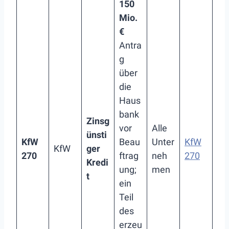
150
Mio.
€
Antra
g
über
die
Haus
bank
Zinsg
vor
Alle
ünsti
KfW
Beau
Unter
KfW
KfW
ger
270
ftrag
neh
270
Kredi
ung;
men
t
ein
Teil
des
erzeu