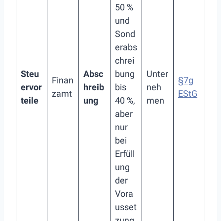
50 %
und
Sond
erabs
chrei
Steu
Absc
bung
Unter
Finan
§7g
ervor
hreib
bis
neh
zamt
EStG
teile
ung
40 %,
men
aber
nur
bei
Erfüll
ung
der
Vora
usset
zung