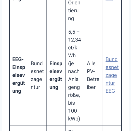
Orien
tieru
ng
5,5 –
12,34
ct/k
Wh
EEG-
Bund
Bund
Einsp
(je
Alle
Einsp
esnet
esnet
eisev
nach
PV-
eisev
zage
zage
ergüt
Anla
Betre
ergüt
ntur
ntur
ung
geng
iber
ung
EEG
röße,
bis
100
kWp)