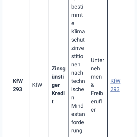
besti
mmt
e
Klima
schut
zinve
stitio
Unter
nen
Zinsg
neh
nach
ünsti
men
KfW
techn
KfW
KfW
ger
&
293
ische
293
Kredi
Freib
n
t
erufl
Mind
er
estan
forde
rung