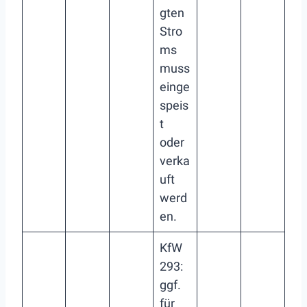
gten
Stro
ms
muss
einge
speis
t
oder
verka
uft
werd
en.
KfW
293:
ggf.
für