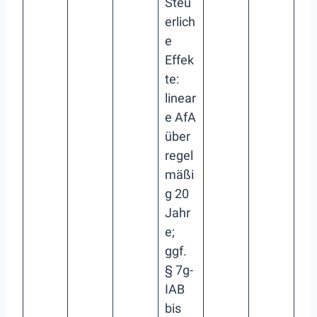
Steu
erlich
e
Effek
te:
linear
e AfA
über
regel
mäßi
g 20
Jahr
e;
ggf.
§ 7g-
IAB
bis