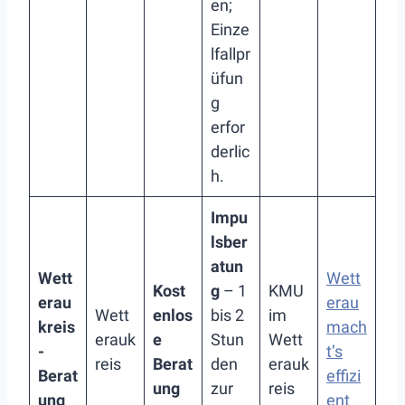
en;
Einze
lfallpr
üfun
g
erfor
derlic
h.
Impu
lsber
atun
Wett
Wett
Kost
g
– 1
KMU
erau
erau
Wett
enlos
bis 2
im
kreis
mach
erauk
e
Stun
Wett
-
t’s
reis
Berat
den
erauk
Berat
effizi
ung
zur
reis
ung
ent